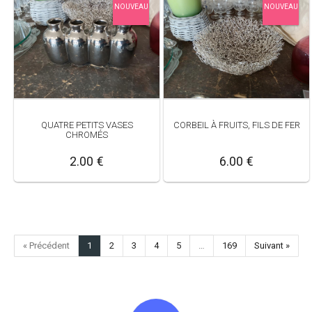
NOUVEAU
NOUVEAU
QUATRE PETITS VASES
CORBEIL À FRUITS, FILS DE FER
CHROMÉS
2.00 €
6.00 €
« Précédent
1
2
3
4
5
…
169
Suivant »