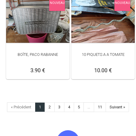
NOUVEAU
NOUVEAU
BOÎTE, PACO RABANNE
10 PIQUETS A A TOMATE
3.90 €
10.00 €
« Précédent
1
2
3
4
5
…
11
Suivant »