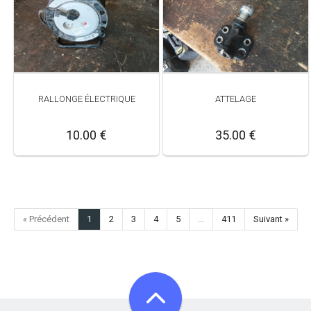
RALLONGE ÉLECTRIQUE
ATTELAGE
10.00 €
35.00 €
« Précédent
1
2
3
4
5
…
411
Suivant »