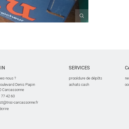
IN
SERVICES
C
es-nous ?
procédure de dépôts
ne
oulevard Denis Papin
achats cash
oc
0 Carcassonne
 77 42 60
ct@troc-carcassonne.fr
écrire