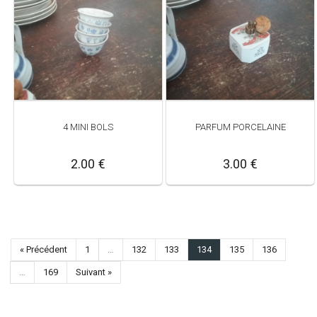
4 MINI BOLS
PARFUM PORCELAINE
2.00 €
3.00 €
« Précédent
1
…
132
133
134
135
136
…
169
Suivant »