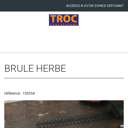
ACCÉDEZ À VOTRE ESPACE DÉPOSANT
BRULE HERBE
référence : 153354