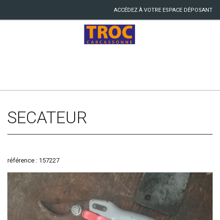
ACCÉDEZ À VOTRE ESPACE DÉPOSANT
SECATEUR
référence : 157227