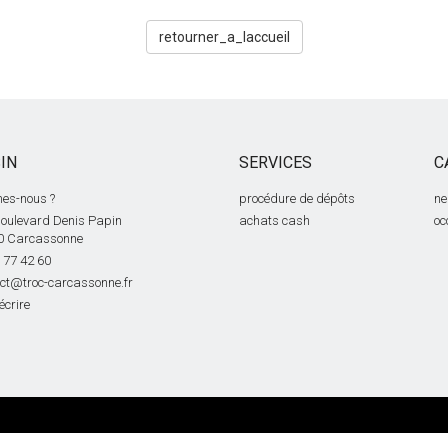
retourner_a_laccueil
IN
SERVICES
C
es-nous ?
procédure de dépôts
ne
oulevard Denis Papin
achats cash
oc
0 Carcassonne
 77 42 60
ct@troc-carcassonne.fr
écrire